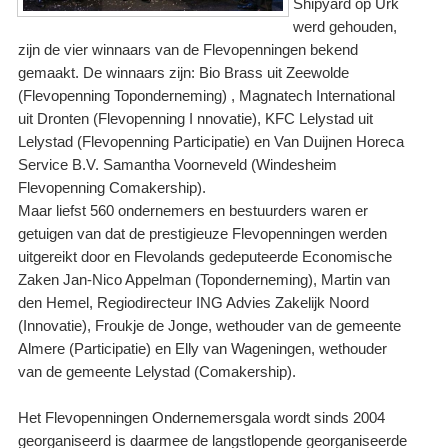
Shipyard op Urk
werd gehouden,
zijn de vier winnaars van de Flevopenningen bekend
gemaakt. De winnaars zijn: Bio Brass uit Zeewolde
(Flevopenning Toponderneming) , Magnatech International
uit Dronten (Flevopenning I nnovatie), KFC Lelystad uit
Lelystad (Flevopenning Participatie) en Van Duijnen Horeca
Service B.V. Samantha Voorneveld (Windesheim
Flevopenning Comakership).
Maar liefst 560 ondernemers en bestuurders waren er
getuigen van dat de prestigieuze Flevopenningen werden
uitgereikt door en Flevolands gedeputeerde Economische
Zaken Jan-Nico Appelman (Toponderneming), Martin van
den Hemel, Regiodirecteur ING Advies Zakelijk Noord
(Innovatie), Froukje de Jonge, wethouder van de gemeente
Almere (Participatie) en Elly van Wageningen, wethouder
van de gemeente Lelystad (Comakership).
Het Flevopenningen Ondernemersgala wordt sinds 2004
georganiseerd is daarmee de langstlopende georganiseerde