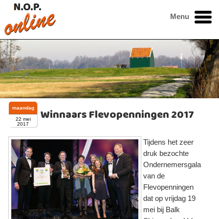
Menu
maandag
Winnaars Flevopenningen 2017
22 mei
2017
Tijdens het zeer
druk bezochte
Ondernemersgala
van de
Flevopenningen
dat op vrijdag 19
mei bij Balk