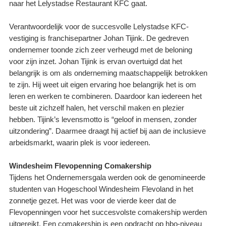
naar het Lelystadse Restaurant KFC gaat.
Verantwoordelijk voor de succesvolle Lelystadse KFC-
vestiging is franchisepartner Johan Tijink. De gedreven
ondernemer toonde zich zeer verheugd met de beloning
voor zijn inzet. Johan Tijink is ervan overtuigd dat het
belangrijk is om als onderneming maatschappelijk betrokken
te zijn. Hij weet uit eigen ervaring hoe belangrijk het is om
leren en werken te combineren. Daardoor kan iedereen het
beste uit zichzelf halen, het verschil maken en plezier
hebben. Tijink’s levensmotto is “geloof in mensen, zonder
uitzondering”. Daarmee draagt hij actief bij aan de inclusieve
arbeidsmarkt, waarin plek is voor iedereen.
Windesheim Flevopenning Comakership
Tijdens het Ondernemersgala werden ook de genomineerde
studenten van Hogeschool Windesheim Flevoland in het
zonnetje gezet. Het was voor de vierde keer dat de
Flevopenningen voor het succesvolste comakership werden
uitgereikt. Een comakership is een opdracht op hbo-niveau