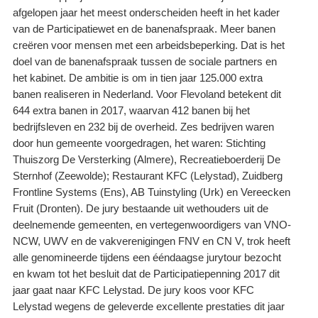
afgelopen jaar het meest onderscheiden heeft in het kader
van de Participatiewet en de banenafspraak. Meer banen
creëren voor mensen met een arbeidsbeperking. Dat is het
doel van de banenafspraak tussen de sociale partners en
het kabinet. De ambitie is om in tien jaar 125.000 extra
banen realiseren in Nederland. Voor Flevoland betekent dit
644 extra banen in 2017, waarvan 412 banen bij het
bedrijfsleven en 232 bij de overheid. Zes bedrijven waren
door hun gemeente voorgedragen, het waren: Stichting
Thuiszorg De Versterking (Almere), Recreatieboerderij De
Sternhof (Zeewolde); Restaurant KFC (Lelystad), Zuidberg
Frontline Systems (Ens), AB Tuinstyling (Urk) en Vereecken
Fruit (Dronten). De jury bestaande uit wethouders uit de
deelnemende gemeenten, en vertegenwoordigers van VNO-
NCW, UWV en de vakverenigingen FNV en CN V, trok heeft
alle genomineerde tijdens een ééndaagse jurytour bezocht
en kwam tot het besluit dat de Participatiepenning 2017 dit
jaar gaat naar KFC Lelystad. De jury koos voor KFC
Lelystad wegens de geleverde excellente prestaties dit jaar