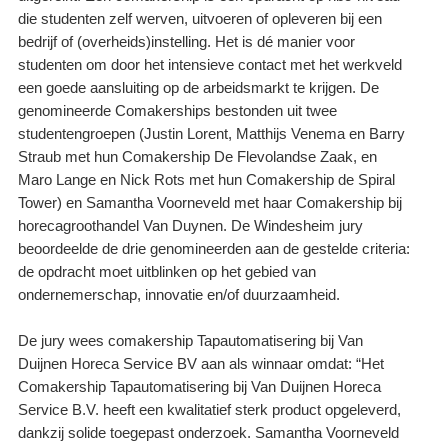
die studenten zelf werven, uitvoeren of opleveren bij een
bedrijf of (overheids)instelling. Het is dé manier voor
studenten om door het intensieve contact met het werkveld
een goede aansluiting op de arbeidsmarkt te krijgen. De
genomineerde Comakerships bestonden uit twee
studentengroepen (Justin Lorent, Matthijs Venema en Barry
Straub met hun Comakership De Flevolandse Zaak, en
Maro Lange en Nick Rots met hun Comakership de Spiral
Tower) en Samantha Voorneveld met haar Comakership bij
horecagroothandel Van Duynen. De Windesheim jury
beoordeelde de drie genomineerden aan de gestelde criteria:
de opdracht moet uitblinken op het gebied van
ondernemerschap, innovatie en/of duurzaamheid.
De jury wees comakership Tapautomatisering bij Van
Duijnen Horeca Service BV aan als winnaar omdat: “Het
Comakership Tapautomatisering bij Van Duijnen Horeca
Service B.V. heeft een kwalitatief sterk product opgeleverd,
dankzij solide toegepast onderzoek. Samantha Voorneveld