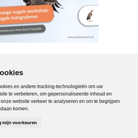
cookies
ookies en andere tracking-technologieën om uw
site te verbeteren, om gepersonaliseerde inhoud en
m onze website verkeer te analyseren en om te begrijpen
Noordoostpolder Online
Contact
ndaan komen.
Drieslag 30
Disclaimer
8251 JZ Dronten
Tel 0321-336 321
g mijn voorkeuren
info@endless.nl