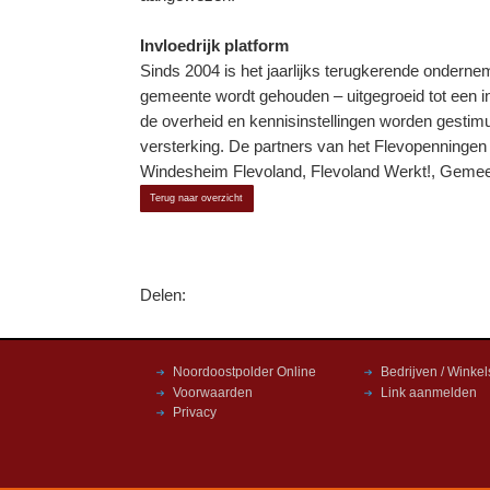
Invloedrijk platform
Sinds 2004 is het jaarlijks terugkerende onderne
gemeente wordt gehouden – uitgegroeid tot een in
de overheid en kennisinstellingen worden gestimu
versterking. De partners van het Flevopenningen
Windesheim Flevoland, Flevoland Werkt!, Gem
Terug naar overzicht
Delen:
Noordoostpolder Online
Bedrijven / Winkel
Voorwaarden
Link aanmelden
Privacy