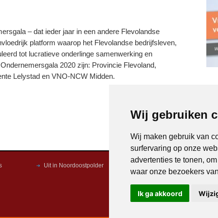
mersgala – dat ieder jaar in een andere Flevolandse
vloedrijk platform waarop het Flevolandse bedrijfsleven,
leerd tot lucratieve onderlinge samenwerking en
 Ondernemersgala 2020 zijn: Provincie Flevoland,
eente Lelystad en VNO-NCW Midden.
Wij gebruiken 
Wij maken gebruik van c
surfervaring op onze web
advertenties te tonen, o
s
Uit in Noordoostpolder
Noordoostpolder in beeld
waar onze bezoekers va
Ik ga akkoord
Wijzi