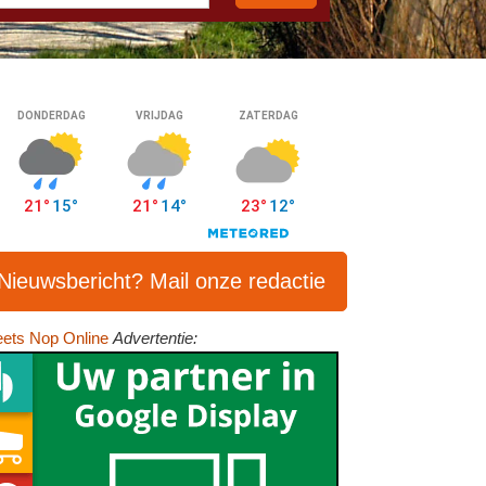
Nieuwsbericht? Mail onze redactie
ets Nop Online
Advertentie: