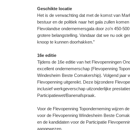
Geschikte locatie
Het is de verwachting dat met de komst van Mark R
bestuur en de politiek naar het gala zullen kome
Flevolandse ondernemersgala door zo’n 450-500
grotere belangstelling. Vandaar dat we nu ook ge
knoop te kunnen doorhakken.”
16e editie
Tijdens de 16e editie van het Flevopenningen O
excellent ondernemerschap (Flevopenning Topo
Windesheim Beste Comakership). Volgend jaar wo
Flevopenning uitgereikt. Deze bijzondere Flevope
inclusief werkgeverschap uitzonderlijke prestaties
Participatiewet/Banenafspraak.
Voor de Flevopenning Toponderneming wijzen de b
voor de Flevopenning Windesheim Beste Comak
en de kandidaten voor de Participatie Flevopen
aangewezen.