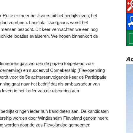
utte er meer beslissers uit het bedrijfsleven, het
n dan voorheen. Lansink: ’Doorgaans wordt het
 mensen bezocht. Dit keer verwachten we een nog
schikte locaties evalueren. We hopen binnenkort de
Ad
ndernemersgala worden de prijzen toegekend voor
nderneming) en succesvol Comakership (Flevopenning
rdt voor de 5e achtereenvolgende keer de Participatie
nning gaat naar het bedrijf dat als ambassadeur van
 levert in het kader van de uitvoering van
edrijfskringen ieder hun kandidaten aan. De kandidaten
ership worden door Windesheim Flevoland genomineerd
ning worden door de zes Flevolandse gemeenten