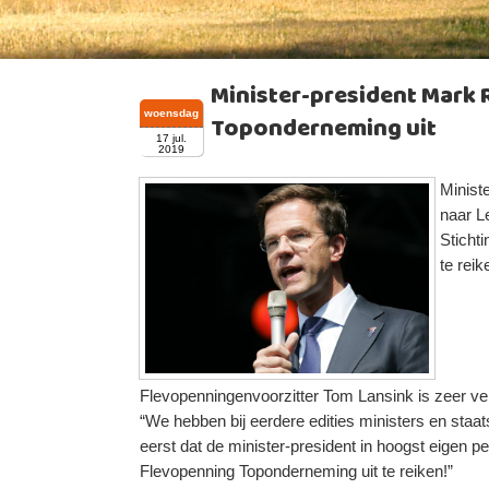
Minister-president Mark 
woensdag
Toponderneming uit
17 jul.
2019
Minist
naar L
Sticht
te reik
Flevopenningenvoorzitter Tom Lansink is zeer v
“We hebben bij eerdere edities ministers en staa
eerst dat de minister-president in hoogst eigen 
Flevopenning Toponderneming uit te reiken!”