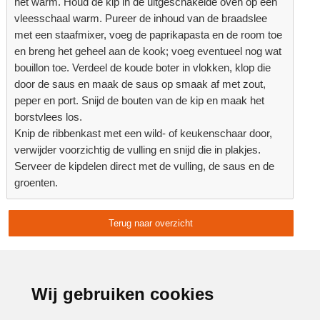
het warm. Houd de kip in de uitgeschakelde oven op een
vleesschaal warm. Pureer de inhoud van de braadslee
met een staafmixer, voeg de paprikapasta en de room toe
en breng het geheel aan de kook; voeg eventueel nog wat
bouillon toe. Verdeel de koude boter in vlokken, klop die
door de saus en maak de saus op smaak af met zout,
peper en port. Snijd de bouten van de kip en maak het
borstvlees los.
Knip de ribbenkast met een wild- of keukenschaar door,
verwijder voorzichtig de vulling en snijd die in plakjes.
Serveer de kipdelen direct met de vulling, de saus en de
groenten.
Terug naar overzicht
Delen:
Advertentie:
Wij gebruiken cookies