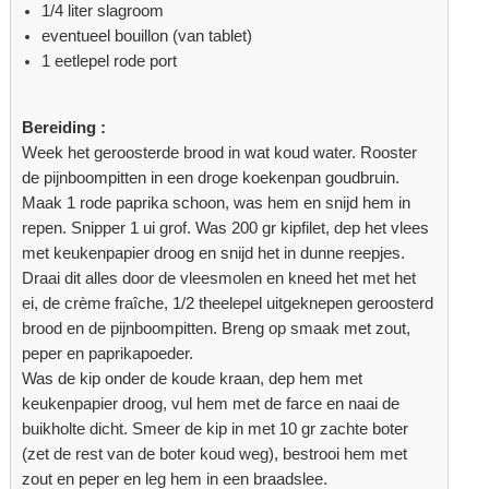
1/4 liter slagroom
eventueel bouillon (van tablet)
1 eetlepel rode port
Bereiding :
Week het geroosterde brood in wat koud water. Rooster
de pijnboompitten in een droge koekenpan goudbruin.
Maak 1 rode paprika schoon, was hem en snijd hem in
repen. Snipper 1 ui grof. Was 200 gr kipfilet, dep het vlees
met keukenpapier droog en snijd het in dunne reepjes.
Draai dit alles door de vleesmolen en kneed het met het
ei, de crème fraîche, 1/2 theelepel uitgeknepen geroosterd
brood en de pijnboompitten. Breng op smaak met zout,
peper en paprikapoeder.
Was de kip onder de koude kraan, dep hem met
keukenpapier droog, vul hem met de farce en naai de
buikholte dicht. Smeer de kip in met 10 gr zachte boter
(zet de rest van de boter koud weg), bestrooi hem met
zout en peper en leg hem in een braadslee.