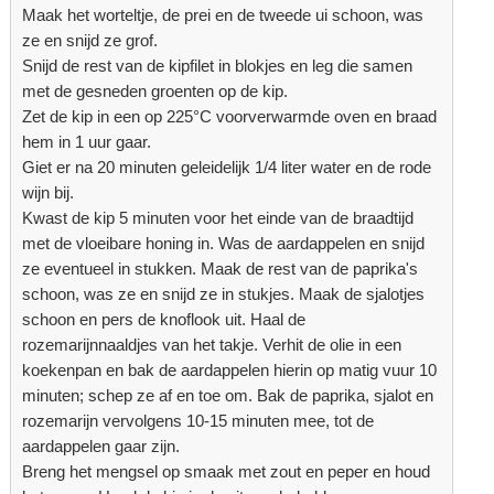
Maak het worteltje, de prei en de tweede ui schoon, was
ze en snijd ze grof.
Snijd de rest van de kipfilet in blokjes en leg die samen
met de gesneden groenten op de kip.
Zet de kip in een op 225°C voorverwarmde oven en braad
hem in 1 uur gaar.
Giet er na 20 minuten geleidelijk 1/4 liter water en de rode
wijn bij.
Kwast de kip 5 minuten voor het einde van de braadtijd
met de vloeibare honing in. Was de aardappelen en snijd
ze eventueel in stukken. Maak de rest van de paprika's
schoon, was ze en snijd ze in stukjes. Maak de sjalotjes
schoon en pers de knoflook uit. Haal de
rozemarijnnaaldjes van het takje. Verhit de olie in een
koekenpan en bak de aardappelen hierin op matig vuur 10
minuten; schep ze af en toe om. Bak de paprika, sjalot en
rozemarijn vervolgens 10-15 minuten mee, tot de
aardappelen gaar zijn.
Breng het mengsel op smaak met zout en peper en houd