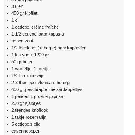
3 uien
450 gr kipfilet
1 ei
1 eetlepel crème fraîche
1 1/2 eetlepel paprikapasta
peper, zout
1/2 theelepel (scherpe) paprikapoeder
1 kip van ± 1200 gr
50 gr boter
1 worteltje, 1 preitje
1/4 liter rode wijn
2-3 theelepel vloeibare honing
450 gr geschrapte krielaardappeltjes
1 gele en 1 groene paprika
200 gr sjalotjes
2 teentjes knoflook
1 takje rozemarijn
5 eetlepels olie
cayennepeper