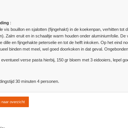
iding
:
e vis bouillon en sjalotten (fijngehakt) in de koekenpan, verhitten to
n). Zalm eruit en in schaaltje warm houden onder aluminiumfolie. De vi
e dille en fijngehakte peterselie en tot de helft inkoken. Op het eind
ueel binden met meel, wel goed doorkoken in dat geval. Ongebonden 
eventueel verse pasta hierbij, 150 gr bloem met 3 eidooiers, lepel goed
dingstijd 30 minuten 4 personen.
 naar overzicht