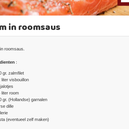
lm in roomsaus
in roomsaus.
dienten
:
 gr. zalmfilet
 liter visbouillon
jalotjes
 liter room
0 gr. (Hollandse) garnalen
se dille
lerie
sta (eventueel zelf maken)