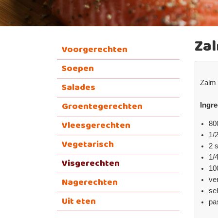
Za
Voorgerechten
Soepen
Zalm 
Salades
Groentegerechten
Ingre
Vleesgerechten
800
1/2
Vegetarisch
2 s
1/4
Visgerechten
10
Nagerechten
ver
sel
Uit eten
pa