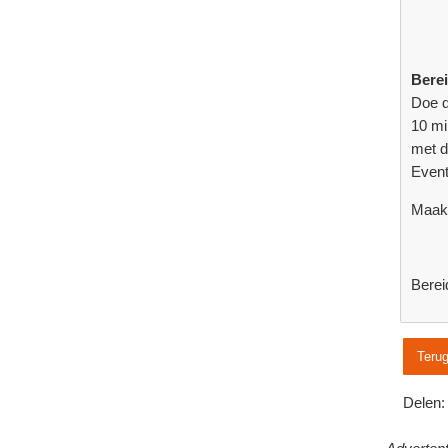
Bere
Doe d
10 mi
met d
Event
Maak 
Berei
Terug
Delen: