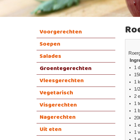
Ro
Voorgerechten
Soepen
Roer
Salades
Ingr
Groentegerechten
1 
15
Vleesgerechten
1 
1/
Vegetarisch
2 
Visgerechten
1 
1 b
Nagerechten
200
1 
Uit eten
1 
1 e