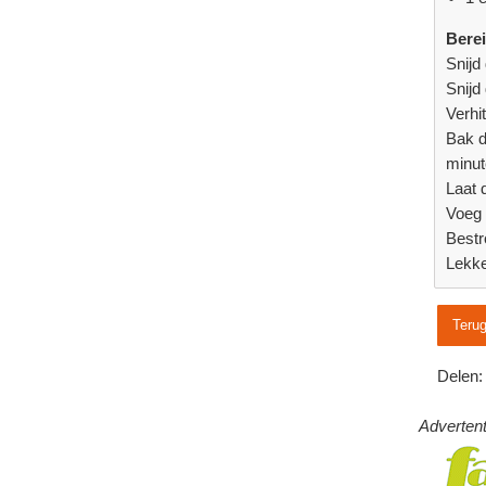
Berei
Snijd 
Snijd
Verhi
Bak d
minut
Laat 
Voeg 
Bestr
Lekke
Terug
Delen:
Advertent