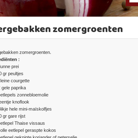
ergebakken zomergroenten
gebakken zomergroenten.
ediënten :
dunne prei
0 gr peultjes
kleine courgette
2 gele paprika
eetlepels zonnebloemolie
teentje knoflook
likje hele mini-maïskolfjes
 gr gare rijst
eetlepel Thaise vissaus
volle eetlepel geraspte kokos
etlepel geknipte koriander of peterselie