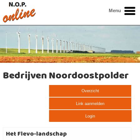
Menu
Bedrijven Noordoostpolder
Overzicht
Link aanmelden
Login
Het Flevo-landschap